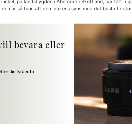
 ruckel, på landsbygden i Abercorn i Skottland, har fått mi
n, den är så tunn att den inte ens syns med det bästa försto
ill bevara eller
ller din fyrbenta