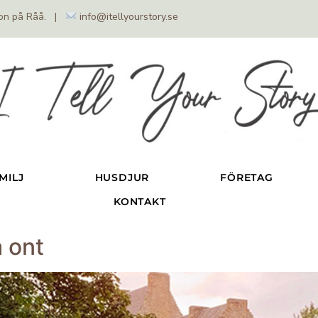
dion på Råå. |
info@itellyourstory.se
MILJ
HUSDJUR
FÖRETAG
KONTAKT
a ont