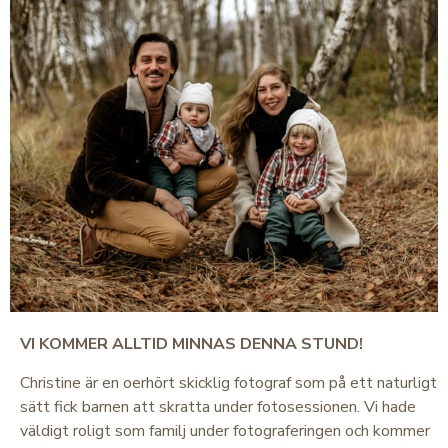
VI KOMMER ALLTID MINNAS DENNA STUND!
Christine är en oerhört skicklig fotograf som på ett naturligt
sätt fick barnen att skratta under fotosessionen. Vi hade
väldigt roligt som familj under fotograferingen och kommer